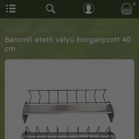
0
Baromfiudvar
/ csirke etetők, Itatók
Baromfi etető vályú horganyzott 40
cm