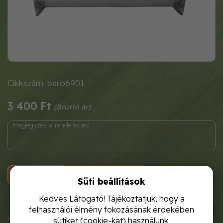
Cikkszám: baro6901
3 400 Ft
KOSÁRBA
Süti beállítások
Kedves Látogató! Tájékoztatjuk, hogy a
felhasználói élmény fokozásának érdekében
A
horganyzott lemezből készült
önetető kb. 30 csirke
sütiket (cookie-kat) használunk.