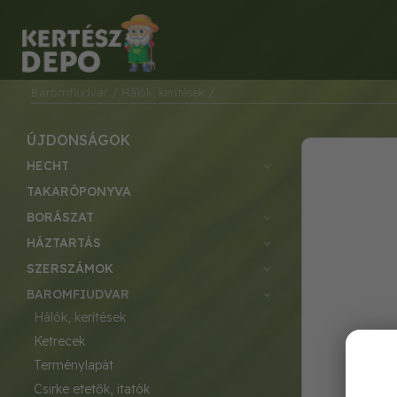
Baromfiudvar
/ Hálók, kerítések
/
ÚJDONSÁGOK
HECHT
TAKARÓPONYVA
BORÁSZAT
HÁZTARTÁS
SZERSZÁMOK
BAROMFIUDVAR
hálók, kerítések
ketrecek
terménylapát
csirke etetők, itatók