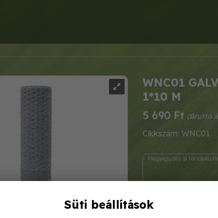
WNC01 GALV
1*10 M
5 690 Ft
Cikkszám: WNC01
Süti beállítások