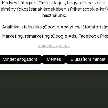
Kedves Látogató! Tájékoztatjuk, hogy a felhasználói
élmény fokozásának érdekében sütiket (cookie-kat)
használunk.
Analitika, statisztika (Google Analytics, látogatottsá
ret: 1 X 10 méter
Marketing, remarketing (Google Ads, Facebook Pixe
eges méret: 32 mm
a: Méhsejtes
Adatkezelési tájékoztató
tagság: 0,7 mm
m
Mindet elfogadom
Mentés
Elutasítom mindet