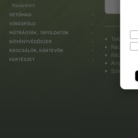
madáretető
VETŐMAG
VIRÁGFÖLD
MŰTRÁGYÁK, TÁPOLDATOK
Tekercs mé
NÖVÉNYVÉDŐSZER
Rács névl
RÁGCSÁLÓK, KÁRTEVŐK
Rács form
KERTÉSZET
Anyag vas
Szín: Kró