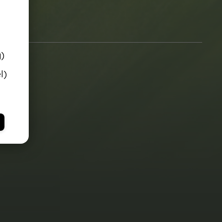
g)
l)