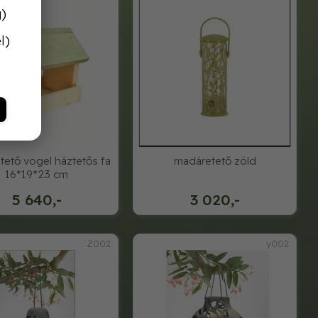
g)
l)
ető vogel háztetős fa
madáretető zöld
16*19*23 cm
5 640,-
3 020,-
Z002
y002