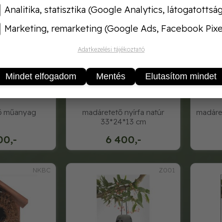
Analitika, statisztika (Google Analytics, látogatottsá
Marketing, remarketing (Google Ads, Facebook Pixe
Adatkezelési tájékoztató
Mindet elfogadom
Mentés
Elutasítom mindet
ő műanyag
madáretető nyírfa natúr
madáret
33*24*13 cm
00,-
6 400,-
NKBC
Z001