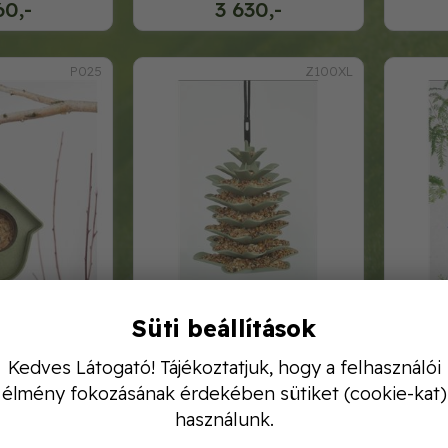
60,-
3 630,-
P025
Z100XL
jrahasznosított
jesse 98%-ban
Süti beállítások
 zöld, zöld
újrahasznosított madáretető,
újraha
appa
szürke
sz
80,-
Kedves Látogató! Tájékoztatjuk, hogy a felhasználói
3 630,-
élmény fokozásának érdekében sütiket (cookie-kat)
használunk.
7864
701-200