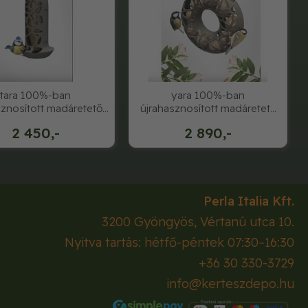
tara 100%-ban
yara 100%-ban
sznosított madáretető,
újrahasznosított madáretető
szürke
szürke
2 450,-
2 890,-
Perla Italia Kft.
3200
Gyöngyös
,
Vértanú utca 10.
Nyitva tartás: hétfő-péntek 07:30–16:30
+36 30 330-3729
info@kerteszdepo.hu