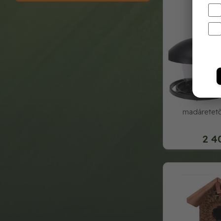
madáretet
2 4