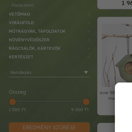
1 9
madáretető
VETŐMAG
VIRÁGFÖLD
MŰTRÁGYÁK, TÁPOLDATOK
NÖVÉNYVÉDŐSZER
RÁGCSÁLÓK, KÁRTEVŐK
KERTÉSZET
Rendezés
Összeg
evie 98%-ban ú
madáretető
elől
3 3
1 000 Ft.
9 000 Ft.
EREDMÉNY SZŰRÉSE