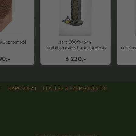
kuszrostból
tara 100%-ban
újrahasznosított madáretető
újraha
90,-
3 220,-
F
KAPCSOLAT
ELÁLLÁS A SZERZŐDÉSTŐL
Szolgáltató:
merxwebshop.hu