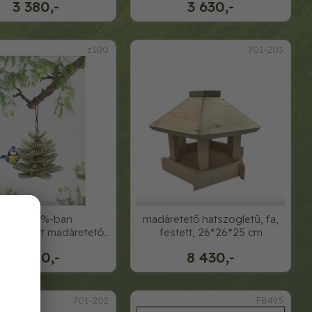
3 380,-
3 630,-
z100
701-203
jesse 98%-ban
madáretető hatszögletű, fa,
sznosított madáretető,
festett, 26*26*25 cm
ürke, magokhoz,
3 280,-
8 430,-
701-202
FB495