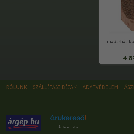
madárház kó
4 8
RÓLUNK
SZÁLLÍTÁSI DÍJAK
ADATVÉDELEM
ÁSZ
Árukereső.hu