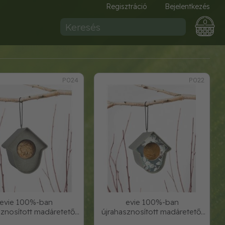
Regisztráció
Bejelentkezés
0
P024
P022
evie 100%-ban
evie 100%-ban
sznosított madáretető,
újrahasznosított madáretető,
zürke, szürke el
szürke, virágos e