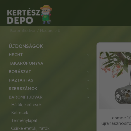
Baromfiudvar
/ Madáretető
ÚJDONSÁGOK
HECHT
TAKARÓPONYVA
BORÁSZAT
HÁZTARTÁS
SZERSZÁMOK
BAROMFIUDVAR
hálók, kerítések
ketrecek
esmee 1
terménylapát
újrahasznosít
csirke etetők, itatók
szü