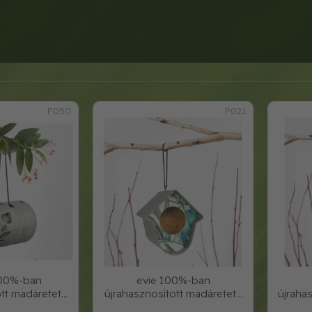
P050
P021
00%-ban
evie 100%-ban
ott madáretető
újrahasznosított madáretető
újraha
rke
szürke, levélmintá
s