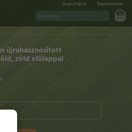
Regisztráció
Bejelentkezés
0
 újrahasznosított
ld, zöld előlappal