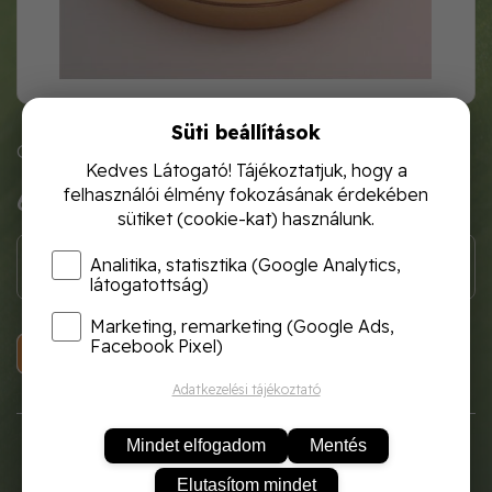
Süti beállítások
Cikkszám: lapka 58
Kedves Látogató! Tájékoztatjuk, hogy a
felhasználói élmény fokozásának érdekében
60 Ft
sütiket (cookie-kat) használunk.
Analitika, statisztika (Google Analytics,
látogatottság)
Marketing, remarketing (Google Ads,
Facebook Pixel)
KOSÁRBA
Adatkezelési tájékoztató
Mindet elfogadom
Mentés
Elutasítom mindet