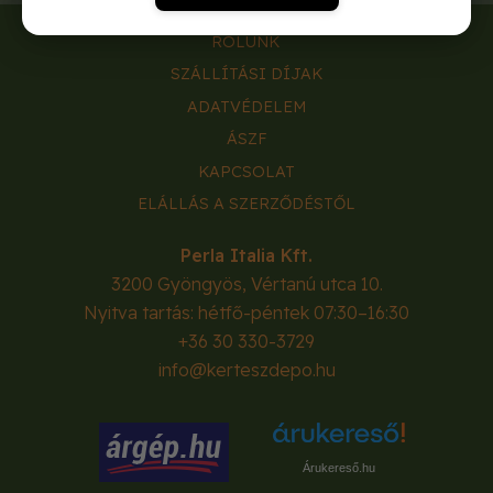
RÓLUNK
SZÁLLÍTÁSI DÍJAK
ADATVÉDELEM
ÁSZF
KAPCSOLAT
ELÁLLÁS A SZERZŐDÉSTŐL
Perla Italia Kft.
3200
Gyöngyös
,
Vértanú utca 10.
Nyitva tartás: hétfő-péntek 07:30–16:30
+36 30 330-3729
info@kerteszdepo.hu
Árukereső.hu