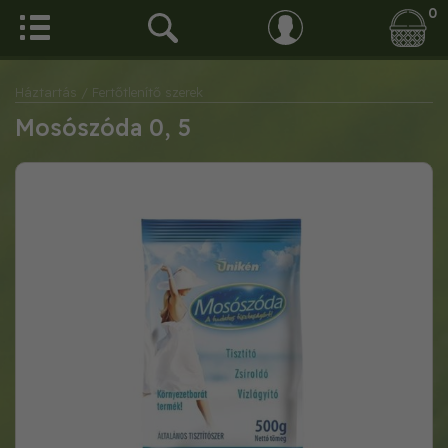
0
Háztartás
/ Fertőtlenítő szerek
Mosószóda 0, 5