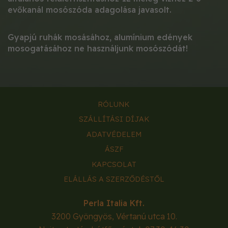
evőkanál mosószóda adagolása javasolt.
Gyapjú ruhák mosásához, alumínium edények
mosogatásához ne használjunk mosószódát!
RÓLUNK
SZÁLLÍTÁSI DÍJAK
ADATVÉDELEM
ÁSZF
KAPCSOLAT
ELÁLLÁS A SZERZŐDÉSTŐL
Perla Italia Kft.
3200
Gyöngyös
,
Vértanú utca 10.