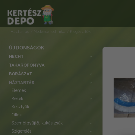
Háztartás
/ Medence technika
/ Kiegészítők
ÚJDONSÁGOK
HECHT
TAKARÓPONYVA
BORÁSZAT
HÁZTARTÁS
elemek
kések
kesztyűk
ollók
szemétgyűjtő, kukás zsák
szigetelés