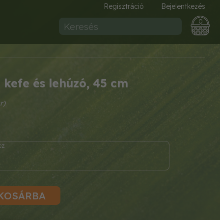
Regisztráció
Bejelentkezés
0
 kefe és lehúzó, 45 cm
KOSÁRBA