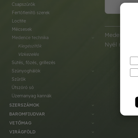
csapszűrők
fertőtlenítő szerek
loctite
mécsesek
Medencei fal
medence technika
Nyél nélkül!
kiegészítők
vízkezelés
sütés, főzés, grillezés
szúnyoghálók
szűrők
útszóró só
üzemanyag kannák
SZERSZÁMOK
BAROMFIUDVAR
VETŐMAG
VIRÁGFÖLD