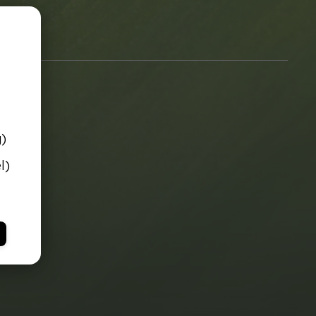
g)
l)