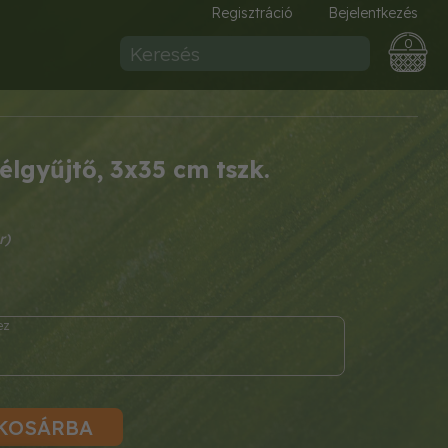
Regisztráció
Bejelentkezés
0
élgyűjtő, 3x35 cm tszk.
KOSÁRBA