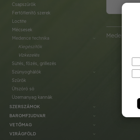
csapszűrők
fertőtlenítő szerek
loctite
mécsesek
Medencei lev
medence technika
kiegészítők
vízkezelés
sütés, főzés, grillezés
szúnyoghálók
szűrők
útszóró só
üzemanyag kannák
SZERSZÁMOK
BAROMFIUDVAR
VETŐMAG
VIRÁGFÖLD