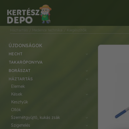
Háztartás
/ Medence technika
/ Kiegészítők
ÚJDONSÁGOK
HECHT
TAKARÓPONYVA
BORÁSZAT
HÁZTARTÁS
elemek
kések
kesztyűk
ollók
szemétgyűjtő, kukás zsák
szigetelés