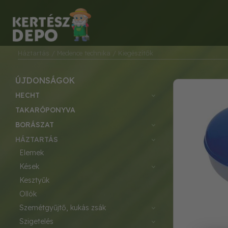
Háztartás
/ Medence technika
/ Kiegészítők
ÚJDONSÁGOK
HECHT
TAKARÓPONYVA
BORÁSZAT
HÁZTARTÁS
elemek
kések
kesztyűk
ollók
szemétgyűjtő, kukás zsák
szigetelés