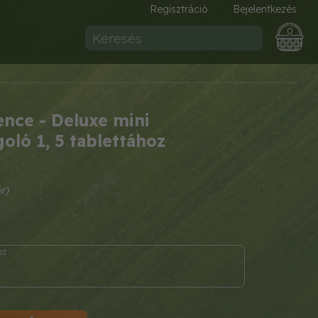
Regisztráció
Bejelentkezés
0
nce - Deluxe mini
oló 1, 5 tablettához