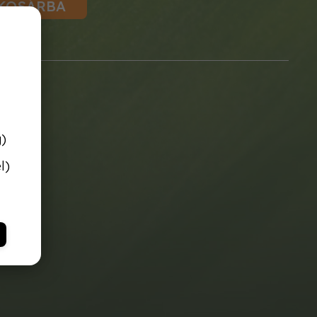
KOSÁRBA
g)
l)