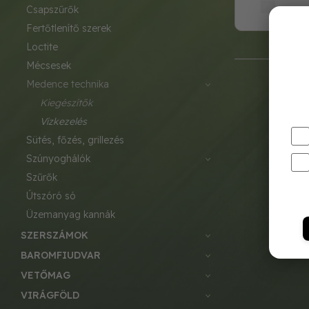
csapszűrők
fertőtlenítő szerek
loctite
mécsesek
medence technika
kiegészítők
vízkezelés
sütés, főzés, grillezés
szúnyoghálók
szűrők
útszóró só
üzemanyag kannák
SZERSZÁMOK
BAROMFIUDVAR
VETŐMAG
VIRÁGFÖLD