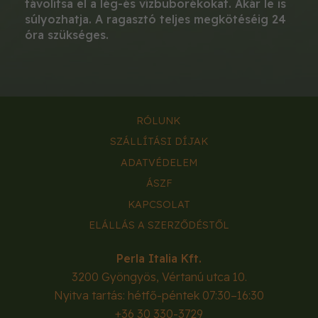
távolítsa el a lég-és vízbuborékokat. Akár le is
súlyozhatja. A ragasztó teljes megkötéséig 24
óra szükséges.
RÓLUNK
SZÁLLÍTÁSI DÍJAK
ADATVÉDELEM
ÁSZF
KAPCSOLAT
ELÁLLÁS A SZERZŐDÉSTŐL
Perla Italia Kft.
3200
Gyöngyös
,
Vértanú utca 10.
Nyitva tartás: hétfő-péntek 07:30–16:30
+36 30 330-3729