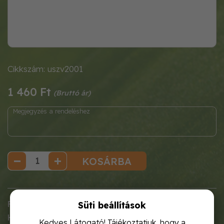
Cikkszám: uszv2001
1 460 Ft
KOSÁRBA
FÓLIÁS MEDENCE javítókészlet
Süti beállítások
Használati
utasítás:
Kedves Látogató! Tájékoztatjuk, hogy a