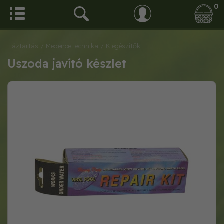
0
Háztartás
/ Medence technika
/ Kiegészítők
Uszoda javító készlet