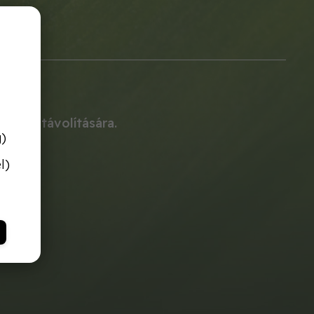
ések eltávolítására.
g)
l)