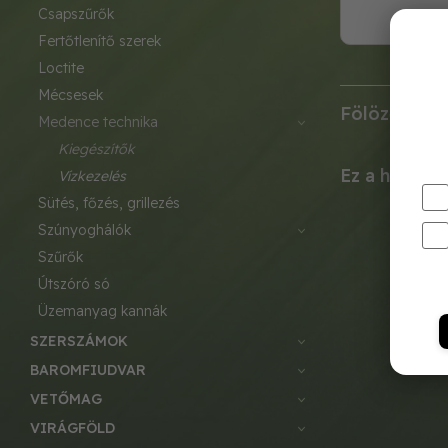
csapszűrők
fertőtlenítő szerek
loctite
mécsesek
Fölöző háló 
medence technika
kiegészítők
Ez a hálótíp
vízkezelés
sütés, főzés, grillezés
szúnyoghálók
szűrők
útszóró só
üzemanyag kannák
SZERSZÁMOK
BAROMFIUDVAR
VETŐMAG
VIRÁGFÖLD