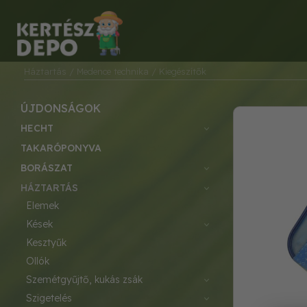
Háztartás
/ Medence technika
/ Kiegészítők
ÚJDONSÁGOK
HECHT
TAKARÓPONYVA
BORÁSZAT
HÁZTARTÁS
elemek
kések
kesztyűk
ollók
szemétgyűjtő, kukás zsák
szigetelés