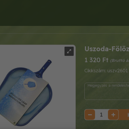
Uszoda-Fölöz
1 320 Ft
Cikkszám: uszv2601