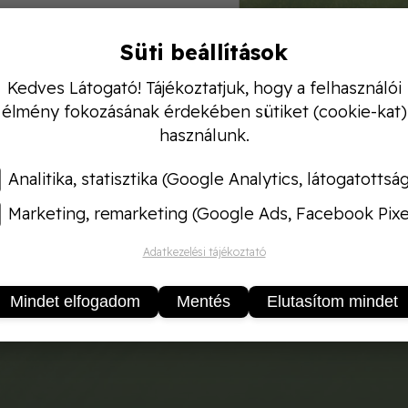
Süti beállítások
Kedves Látogató! Tájékoztatjuk, hogy a felhasználói
"C" típus
élmény fokozásának érdekében sütiket (cookie-kat)
használunk.
us kiválóan alkalmas a víz felszínén lévő szennyeződ
Analitika, statisztika (Google Analytics, látogatottsá
Marketing, remarketing (Google Ads, Facebook Pixe
Adatkezelési tájékoztató
Mindet elfogadom
Mentés
Elutasítom mindet