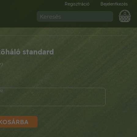
Regisztráció
Bejelentkezés
0
őháló standard
KOSÁRBA