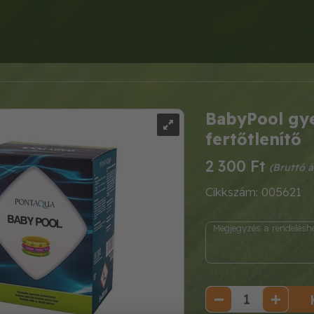
BabyPool gy
fertőtlenítő
2 300 Ft
Cikkszám: 005621