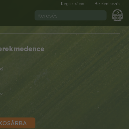
Regisztráció
Bejelentkezés
0
erekmedence
KOSÁRBA