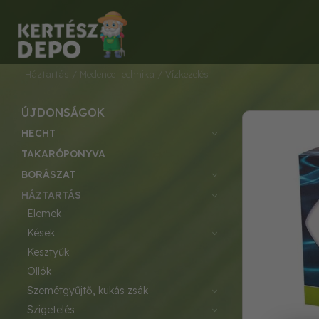
Háztartás
/ Medence technika
/ Vízkezelés
ÚJDONSÁGOK
HECHT
TAKARÓPONYVA
BORÁSZAT
HÁZTARTÁS
elemek
kések
kesztyűk
ollók
szemétgyűjtő, kukás zsák
szigetelés