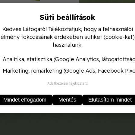
Süti beállítások
Kedves Látogató! Tájékoztatjuk, hogy a felhasználói
lórmentes gyermek medence tisztító folyadék 5 x 20 
élmény fokozásának érdekében sütiket (cookie-kat)
k pancsoló medencéjéhez, klórmentes és bőrbarát. 
használunk.
zben a baktériumok, gombák, algák elszaporodását. Hat
orid.
Analitika, statisztika (Google Analytics, látogatottsá
Marketing, remarketing (Google Ads, Facebook Pixe
Adatkezelési tájékoztató
Mindet elfogadom
Mentés
Elutasítom mindet