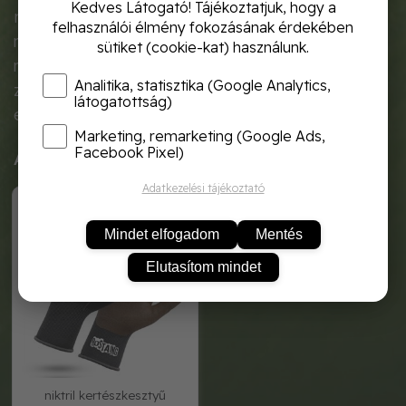
Kedves Látogató! Tájékoztatjuk, hogy a
nélkül, a magas fák ágainak vágásához,
felhasználói élmény fokozásának érdekében
metszéséhez. Használatához szükséges van
sütiket (cookie-kat) használunk.
megfelelő nyélre, amire jól illeszkedik. A vágás a
Analitika, statisztika (Google Analytics,
zsinór meghúzásával történik, a nagyobb
látogatottság)
erőkifejtéshez nyújtanak segítséget a csigák.
Marketing, remarketing (Google Ads,
Facebook Pixel)
Ajánlott termékek
Adatkezelési tájékoztató
ROOTS-IT09
Mindet elfogadom
Mentés
Elutasítom mindet
niktril kertészkesztyű