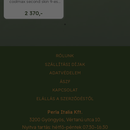
coolmax second skin 9-es
mér
2 370,-
RÓLUNK
SZÁLLÍTÁSI DÍJAK
ADATVÉDELEM
ÁSZF
KAPCSOLAT
ELÁLLÁS A SZERZŐDÉSTŐL
Perla Italia Kft.
3200
Gyöngyös
,
Vértanú utca 10.
Nyitva tartás: hétfő-péntek 07:30–16:30