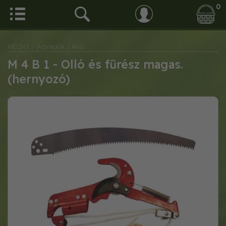
0
HECHT
/ Ágvágók
/ Kézi
M 4 B 1 - Olló és fűrész magas.
(hernyozó)