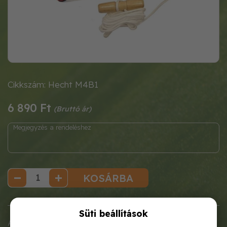
Cikkszám: Hecht M4B1
6 890 Ft
KOSÁRBA
Süti beállítások
Acél olló és ágvágó fűrész kombinációja, nyél