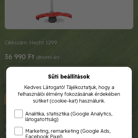
Cikkszám: Hecht 1299
36 990 Ft
Süti beállítások
Kedves Látogató! Tájékoztatjuk, hogy a
felhasználói élmény fokozásának érdekében
KOSÁRBA
sütiket (cookie-kat) használunk.
Analitika, statisztika (Google Analytics,
látogatottság)
A könnyű elektromos fűkasza osztott tengellyel
Marketing, remarketing (Google Ads,
alkalmas a kerítések, falak, virágágyások és egyéb
Facebook Pixel)