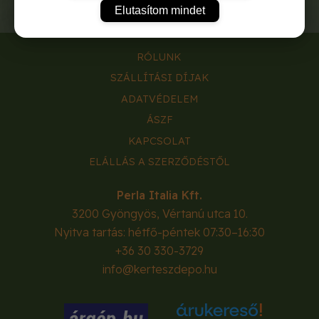
Elutasítom mindet
RÓLUNK
SZÁLLÍTÁSI DÍJAK
ADATVÉDELEM
ÁSZF
KAPCSOLAT
ELÁLLÁS A SZERZŐDÉSTŐL
Perla Italia Kft.
3200
Gyöngyös
,
Vértanú utca 10.
Nyitva tartás: hétfő-péntek 07:30–16:30
+36 30 330-3729
info@kerteszdepo.hu