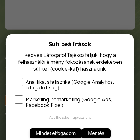
Cikkszám: 154000049
Süti beállítások
Kedves Látogató! Tájékoztatjuk, hogy a
4 800 Ft
felhasználói élmény fokozásának érdekében
sütiket (cookie-kat) használunk.
Analitika, statisztika (Google Analytics,
látogatottság)
Marketing, remarketing (Google Ads,
KOSÁRBA
Facebook Pixel)
A termék átmenetileg nem rendelhető!
Adatkezelési tájékoztató
Mindet elfogadom
Mentés