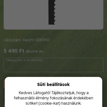
Cikkszám: Hecht 008950
5 490 Ft
KOSÁRBA
Süti beállítások
Kedves Látogató! Tájékoztatjuk, hogy a
felhasználói élmény fokozásának érdekében
sütiket (cookie-kat) használunk.
Fűrészlap a HECHT 8950 asztali szalagfűrészhez.