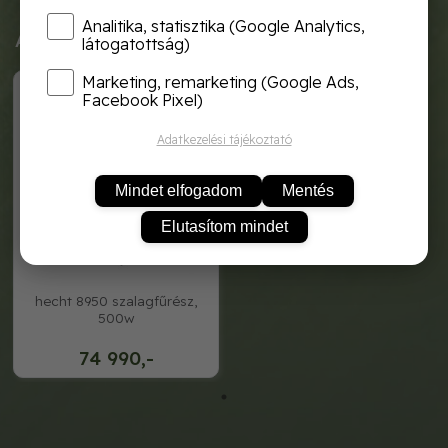
Analitika, statisztika (Google Analytics,
Ajánlott termékek
látogatottság)
Marketing, remarketing (Google Ads,
HECHT 8950
Facebook Pixel)
Adatkezelési tájékoztató
Mindet elfogadom
Mentés
Elutasítom mindet
hecht 8950 szalagfűrész,
500w
74 990,-