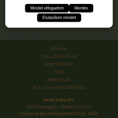
Mindet elfogadom
Mentés
Elektromos hálózatra kapcsolás kijelző
Alapfelszerelés: fűrészlap fára és fémre
Elutasítom mindet
RÓLUNK
SZÁLLÍTÁSI DÍJAK
ADATVÉDELEM
ÁSZF
KAPCSOLAT
ELÁLLÁS A SZERZŐDÉSTŐL
Perla Italia Kft.
3200
Gyöngyös
,
Vértanú utca 10.
Nyitva tartás: hétfő-péntek 07:30–16:30