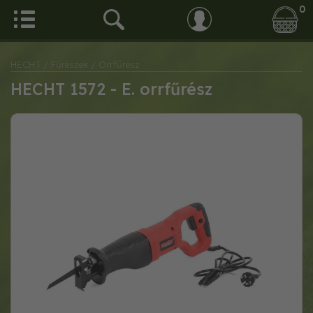
0
HECHT
/ Fűrészek
/ Orrfűrész
HECHT 1572 - E. orrfűrész