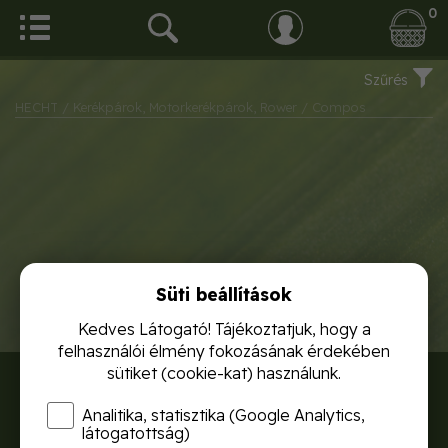
0
Szűrés
HECHT
/ Kerékpárok, Motorkerékpárok, Rower
/ Compos
Süti beállítások
Kedves Látogató! Tájékoztatjuk, hogy a
felhasználói élmény fokozásának érdekében
sütiket (cookie-kat) használunk.
RÓLUNK
Analitika, statisztika (Google Analytics,
SZÁLLÍTÁSI DÍJAK
látogatottság)
ADATVÉDELEM