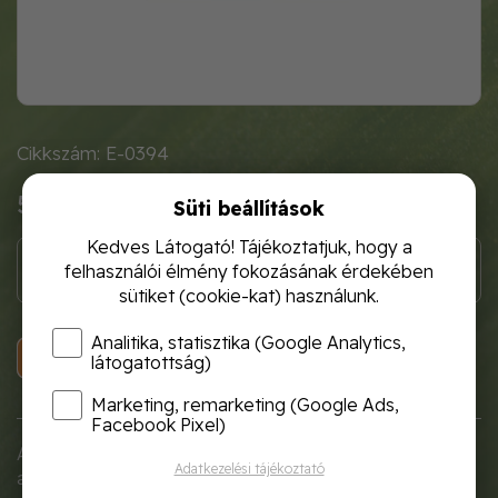
Cikkszám: E-0394
580 Ft
Süti beállítások
Kedves Látogató! Tájékoztatjuk, hogy a
felhasználói élmény fokozásának érdekében
sütiket (cookie-kat) használunk.
Analitika, statisztika (Google Analytics,
KOSÁRBA
látogatottság)
Marketing, remarketing (Google Ads,
Facebook Pixel)
Adria-típusú, klasszikus megjelenésű, bordázott falú
Adatkezelési tájékoztató
akasztós cserép erős, PP anyagból készült.