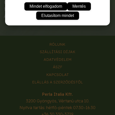
UV stabil, ezért kiválóan alkalmas kültéri használatra.
Mindet elfogadom
Mentés
Természetes, terrakotta-színű, jól mutat kertben.
Elutasítom mindet
Átmérő: 16 cm
RÓLUNK
SZÁLLÍTÁSI DÍJAK
ADATVÉDELEM
ÁSZF
KAPCSOLAT
ELÁLLÁS A SZERZŐDÉSTŐL
Perla Italia Kft.
3200
Gyöngyös
,
Vértanú utca 10.
Nyitva tartás: hétfő-péntek 07:30–16:30
+36 30 330-3729