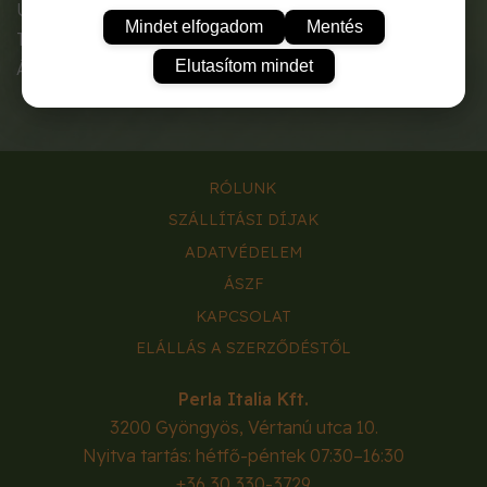
UV stabil, ezért kiválóan alkalmas kültéri használatra.
Mindet elfogadom
Mentés
Természetes, terrakotta-színű, jól mutat kertben.
Elutasítom mindet
Átmérő: 20 cm
RÓLUNK
SZÁLLÍTÁSI DÍJAK
ADATVÉDELEM
ÁSZF
KAPCSOLAT
ELÁLLÁS A SZERZŐDÉSTŐL
Perla Italia Kft.
3200
Gyöngyös
,
Vértanú utca 10.
Nyitva tartás: hétfő-péntek 07:30–16:30
+36 30 330-3729