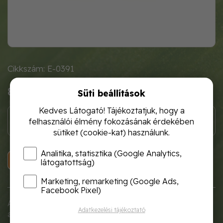
Cikkszám: E-0391
880 Ft
Süti beállítások
Kedves Látogató! Tájékoztatjuk, hogy a
felhasználói élmény fokozásának érdekében
sütiket (cookie-kat) használunk.
Analitika, statisztika (Google Analytics,
KOSÁRBA
látogatottság)
Marketing, remarketing (Google Ads,
Facebook Pixel)
Adria-típusú, klasszikus megjelenésű, bordázott falú
Adatkezelési tájékoztató
akasztós cserép erős, PP anyagból készült.