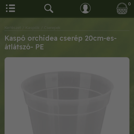
0
Kertészet
/ Kaspók
/ Cserepek
Kaspó orchidea cserép 20cm-es-
átlátszó- PE