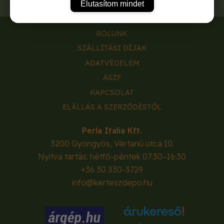
Elutasítom mindet
RÓLUNK
SZÁLLÍTÁSI DÍJAK
ADATVÉDELEM
ÁSZF
KAPCSOLAT
ELÁLLÁS A SZERZŐDÉSTŐL
Perla Italia Kft.
3200
Gyöngyös
,
Vértanú utca 10.
Nyitva tartás: hétfő-péntek 07:30–16:30
+36 30 330-3729
info@kerteszdepo.hu