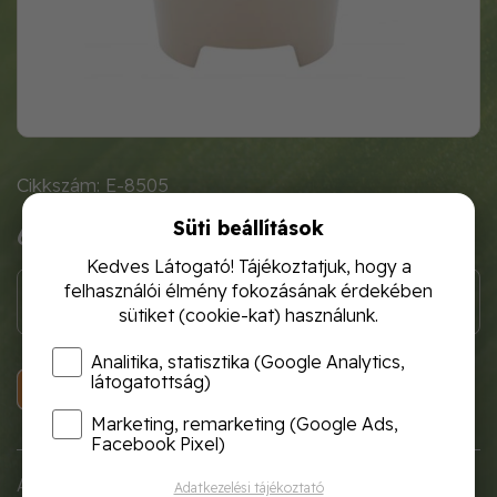
Cikkszám: E-8505
Süti beállítások
660 Ft
Kedves Látogató! Tájékoztatjuk, hogy a
felhasználói élmény fokozásának érdekében
sütiket (cookie-kat) használunk.
Analitika, statisztika (Google Analytics,
látogatottság)
KOSÁRBA
Marketing, remarketing (Google Ads,
Facebook Pixel)
Az egyedi és innovatív Luna kaspó beltéri használatra
Adatkezelési tájékoztató