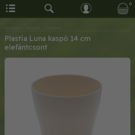
0
Kertészet
/ Kaspók
/ Cserepek
Plastia Luna kaspó 14 cm
elefántcsont