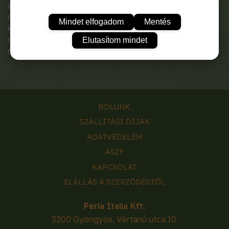
ideális, számos méretben és színben megtalálható,
melyek jól passzolnak egymáshoz, tetszés szerint
Mindet elfogadom
Mentés
kombinálhatók. Speciális formájának köszönhetően
megakadályozza a nedvesség kicsapódását, ezáltal
Elutasítom mindet
nem lesznek vízlenyomatok a bútoron.
RÓLUNK
SZÁLLÍTÁSI DÍJAK
ADATVÉDELEM
ÁSZF
KAPCSOLAT
ELÁLLÁS A SZERZŐDÉSTŐL
Perla Italia Kft.
3200
Gyöngyös
,
Vértanú utca 10.