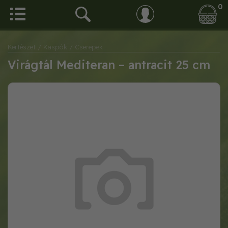
0
Kertészet
/ Kaspók
/ Cserepek
Virágtál Mediteran – antracit 25 cm