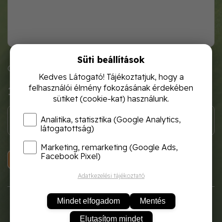
Süti beállítások
Cikkszám: vics3007
Kedves Látogató! Tájékoztatjuk, hogy a
felhasználói élmény fokozásának érdekében
1 900 Ft
sütiket (cookie-kat) használunk.
Analitika, statisztika (Google Analytics,
látogatottság)
Marketing, remarketing (Google Ads,
Facebook Pixel)
KOSÁRBA
Adatkezelési tájékoztató
Mindet elfogadom
Mentés
Elutasítom mindet