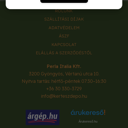
RÓLUNK
SZÁLLÍTÁSI DÍJAK
ADATVÉDELEM
ÁSZF
KAPCSOLAT
ELÁLLÁS A SZERZŐDÉSTŐL
Perla Italia Kft.
3200
Gyöngyös
,
Vértanú utca 10.
Nyitva tartás: hétfő-péntek 07:30–16:30
+36 30 330-3729
info@kerteszdepo.hu
Árukereső.hu