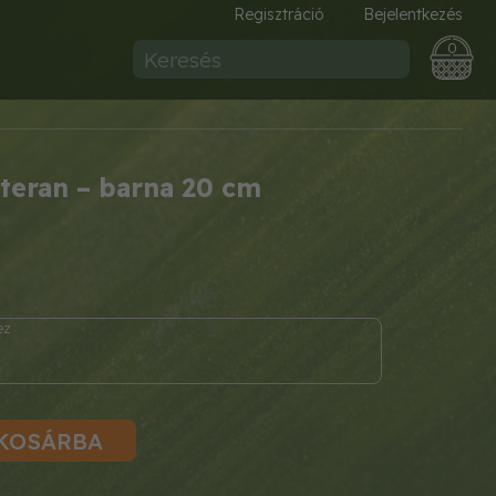
Regisztráció
Bejelentkezés
0
iteran – barna 20 cm
KOSÁRBA