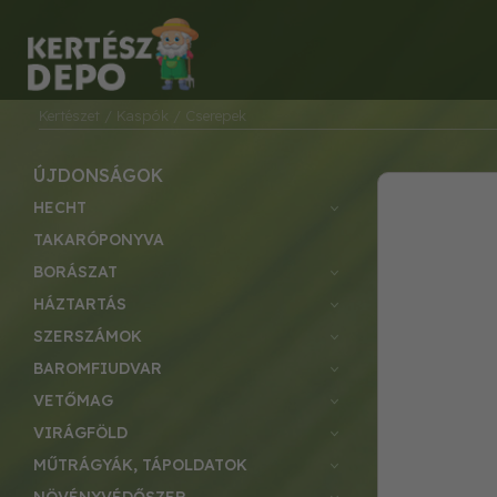
Kertészet
/ Kaspók
/ Cserepek
ÚJDONSÁGOK
HECHT
TAKARÓPONYVA
BORÁSZAT
HÁZTARTÁS
SZERSZÁMOK
BAROMFIUDVAR
VETŐMAG
VIRÁGFÖLD
MŰTRÁGYÁK, TÁPOLDATOK