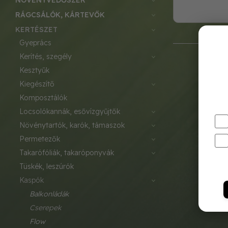
NÖVÉNYVÉDŐSZER
RÁGCSÁLÓK, KÁRTEVŐK
KERTÉSZET
gyeprács
kerítés, szegély
kesztyűk
kiegészítő
komposztálók
locsolókannák, esővízgyűjtők
növénytartók, karók, támaszok
permetezők
takarófóliák, takaróponyvák
tüskék, leszúrók
kaspók
balkonládák
cserepek
flow