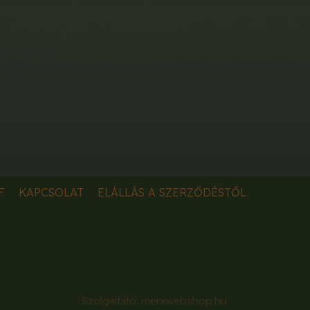
F
KAPCSOLAT
ELÁLLÁS A SZERZŐDÉSTŐL
Szolgáltató:
merxwebshop.hu