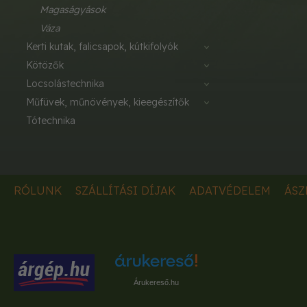
magaságyások
váza
kerti kutak, falicsapok, kútkifolyók
kötözők
locsolástechnika
műfüvek, műnövények, kieegészítők
tótechnika
RÓLUNK
SZÁLLÍTÁSI DÍJAK
ADATVÉDELEM
ÁSZ
Árukereső.hu