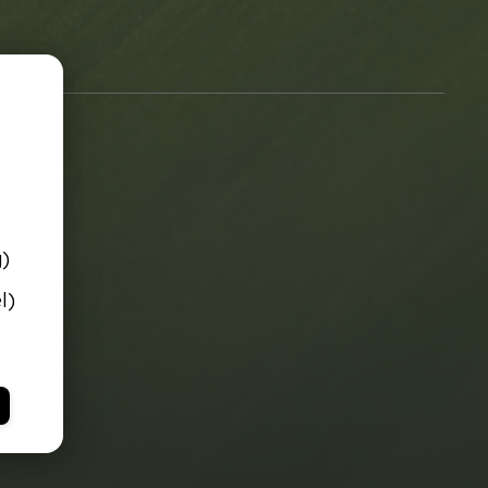
g)
l)