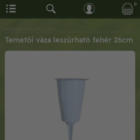
0
Kertészet
/ Kaspók
/ Váza
Temetői váza leszúrható fehér 26cm