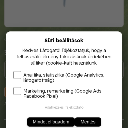
Cikkszám: temv5001
Süti beállítások
Kedves Látogató! Tájékoztatjuk, hogy a
370 Ft
felhasználói élmény fokozásának érdekében
sütiket (cookie-kat) használunk.
Analitika, statisztika (Google Analytics,
látogatottság)
Marketing, remarketing (Google Ads,
KOSÁRBA
Facebook Pixel)
A termék átmenetileg nem rendelhető!
Adatkezelési tájékoztató
Mindet elfogadom
Mentés