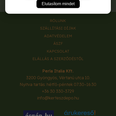
Elutasítom mindet
RÓLUNK
SZÁLLÍTÁSI DÍJAK
ADATVÉDELEM
ÁSZF
KAPCSOLAT
ELÁLLÁS A SZERZŐDÉSTŐL
Perla Italia Kft.
3200
Gyöngyös
,
Vértanú utca 10.
Nyitva tartás: hétfő-péntek 07:30–16:30
+36 30 330-3729
info@kerteszdepo.hu