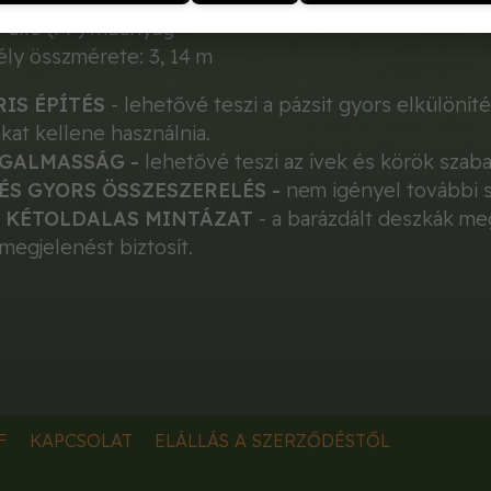
 álló (PP) műanyag
ély összmérete: 3, 14 m
IS ÉPÍTÉS
- lehetővé teszi a pázsit gyors elkülöníté
at kellene használnia.
GALMASSÁG -
lehetővé teszi az ívek és körök szabad
ÉS GYORS ÖSSZESZERELÉS -
nem igényel további 
 KÉTOLDALAS MINTÁZAT
- a barázdált deszkák meg
megjelenést biztosít.
F
KAPCSOLAT
ELÁLLÁS A SZERZŐDÉSTŐL