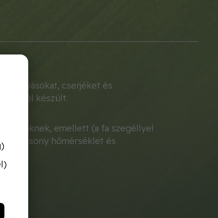
irágágyásokat, cserjéket és
nyagból készült.
egélyeknek, emellett (a fa szegéllyel
dául: alacsony hőmérséklet és
g)
l)