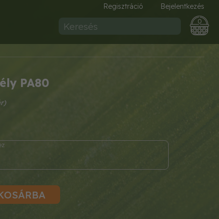
Regisztráció
Bejelentkezés
0
gély PA80
KOSÁRBA