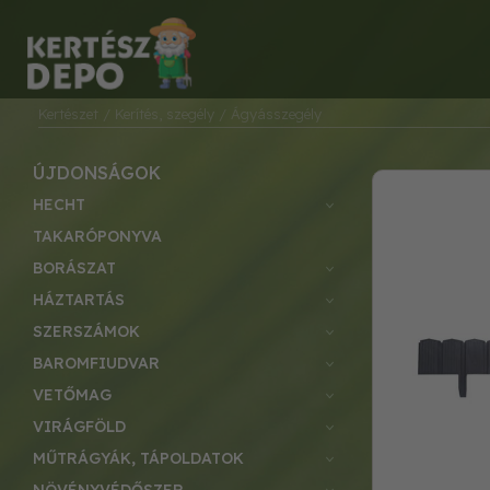
Kertészet
/ Kerítés, szegély
/ Ágyásszegély
ÚJDONSÁGOK
HECHT
TAKARÓPONYVA
BORÁSZAT
HÁZTARTÁS
SZERSZÁMOK
BAROMFIUDVAR
VETŐMAG
VIRÁGFÖLD
MŰTRÁGYÁK, TÁPOLDATOK