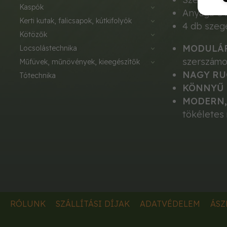
kaspók
Anyaga Uv
kerti kutak, falicsapok, kútkifolyók
4 db szeg
kötözők
MODULÁR
locsolástechnika
szerszámok
műfüvek, műnövények, kieegészítők
NAGY RU
tótechnika
KÖNNYŰ 
MODERN,
tökéletes 
RÓLUNK
SZÁLLÍTÁSI DÍJAK
ADATVÉDELEM
ÁSZ