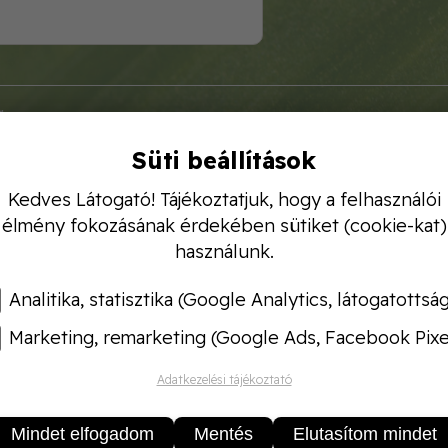
g
hajlítható ágyásszegély antracit színben
Süti beállítások
szegélyek segítségével egyszerűen rendezheti el a v
Kedves Látogató! Tájékoztatjuk, hogy a felhasználói
giai termék - 100%-ban kiváló minőségű másodnyersa
élmény fokozásának érdekében sütiket (cookie-kat)
biztosítja
a termék minőségét és tartósságát.
használunk.
váló és könnyen felszerelhető alternatívája a betonsz
 ellenáll a nehéz időjárási viszonyoknak is, mint pél
Analitika, statisztika (Google Analytics, látogatottsá
Marketing, remarketing (Google Ads, Facebook Pixe
ern és klasszikus kertek számára egyaránt ajánlott.
és egyediséget ad az egész elrendezésnek.
Adatkezelési tájékoztató
, 5 cm
Mindet elfogadom
Mentés
Elutasítom mindet
agassága 10, 5 cm