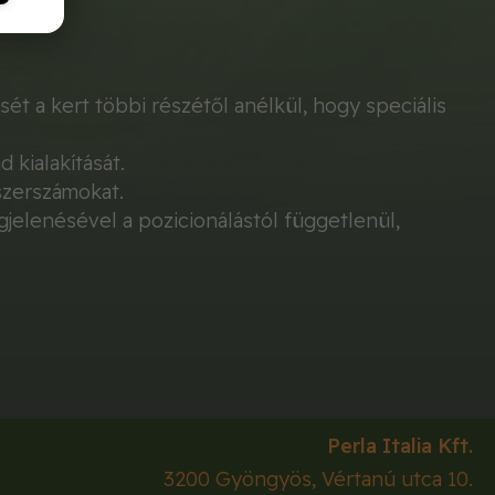
sét a kert többi részétől anélkül, hogy speciális
 kialakítását.
szerszámokat.
jelenésével a pozicionálástól függetlenül,
Perla Italia Kft.
3200
Gyöngyös
,
Vértanú utca 10.