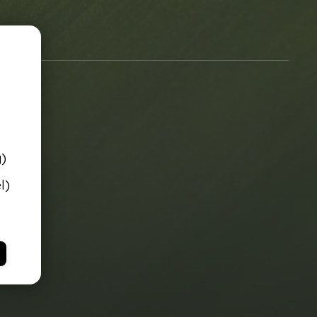
g)
l)