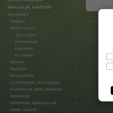
NÖVÉNYVÉDŐSZER
RÁGCSÁLÓK, KÁRTEVŐK
KERTÉSZET
gyeprács
kerítés, szegély
ágyásszegély
drótkerítések
nádkerítés
pvc kerítés
kesztyűk
kiegészítő
komposztálók
locsolókannák, esővízgyűjtők
növénytartók, karók, támaszok
permetezők
takarófóliák, takaróponyvák
tüskék, leszúrók