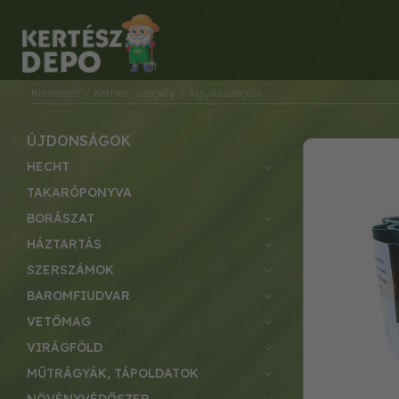
Kertészet
/ Kerítés, szegély
/ Ágyásszegély
ÚJDONSÁGOK
HECHT
TAKARÓPONYVA
BORÁSZAT
HÁZTARTÁS
SZERSZÁMOK
BAROMFIUDVAR
VETŐMAG
VIRÁGFÖLD
MŰTRÁGYÁK, TÁPOLDATOK