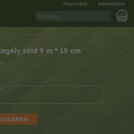
Regisztráció
Bejelentkezés
0
zegély zöld 9 m * 15 cm
KOSÁRBA