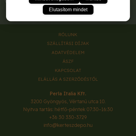
Vékony, jól lehet vele érezni, fogni a vékony dolgokat is
Elutasítom mindet
RÓLUNK
SZÁLLÍTÁSI DÍJAK
ADATVÉDELEM
ÁSZF
KAPCSOLAT
ELÁLLÁS A SZERZŐDÉSTŐL
Perla Italia Kft.
3200
Gyöngyös
,
Vértanú utca 10.
Nyitva tartás: hétfő-péntek 07:30–16:30
+36 30 330-3729
info@kerteszdepo.hu