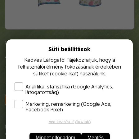
Cikkszám: 1503079
Süti beállítások
400 Ft
Kedves Látogató! Tájékoztatjuk, hogy a
felhasználói élmény fokozásának érdekében
sütiket (cookie-kat) használunk.
Analitika, statisztika (Google Analytics,
látogatottság)
KOSÁRBA
Marketing, remarketing (Google Ads,
Facebook Pixel)
Adatkezelési tájékoztató
Női védőkesztyű.
A felső része szellőzik, a tenyere és az ujj része mártott.
Mindet elfogadom
Mentés