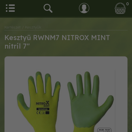
0
Kertészet
/ Kesztyűk
Kesztyű RWNM7 NITROX MINT
nitril 7"