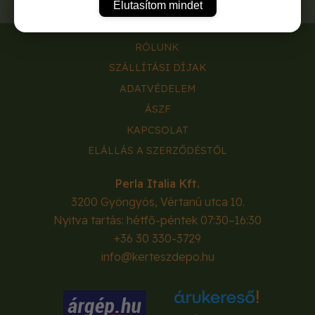
Elutasítom mindet
RÓLUNK
SZÁLLÍTÁSI DÍJAK
ADATVÉDELEM
ÁSZF
KAPCSOLAT
ELÁLLÁS A SZERZŐDÉSTŐL
Perla Italia Kft.
3200
Gyöngyös
,
Vértanú utca 10.
Nyitva tartás: hétfő-péntek 07:30–16:30
+36 30 330-3729
info@kerteszdepo.hu