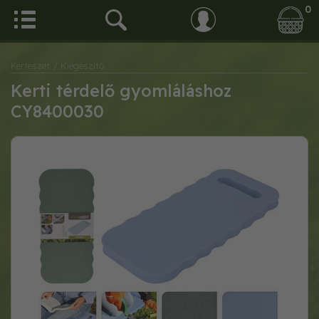
0
Kertészet
/ Kiegészítő
Kerti térdelő gyomláláshoz
CY8400030