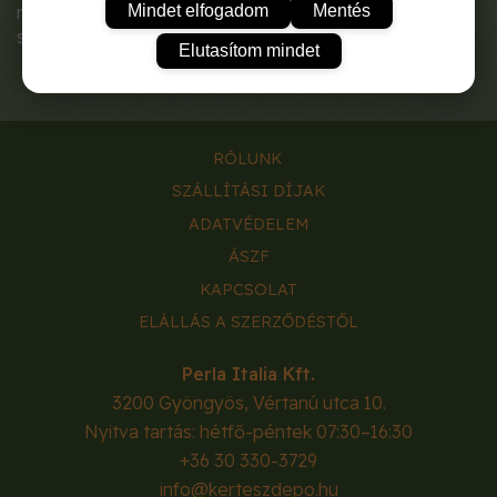
Mindet elfogadom
Mentés
megkímélésében kerti és egyéb ház körüli munkák
során.
Elutasítom mindet
RÓLUNK
SZÁLLÍTÁSI DÍJAK
ADATVÉDELEM
ÁSZF
KAPCSOLAT
ELÁLLÁS A SZERZŐDÉSTŐL
Perla Italia Kft.
3200
Gyöngyös
,
Vértanú utca 10.
Nyitva tartás: hétfő-péntek 07:30–16:30
+36 30 330-3729
info@kerteszdepo.hu