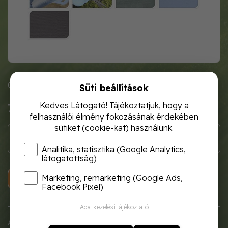
Cikkszám: Kerti térdelő CY8400030
Süti beállítások
Kedves Látogató! Tájékoztatjuk, hogy a
740 Ft
felhasználói élmény fokozásának érdekében
sütiket (cookie-kat) használunk.
Analitika, statisztika (Google Analytics,
látogatottság)
Marketing, remarketing (Google Ads,
KOSÁRBA
Facebook Pixel)
Adatkezelési tájékoztató
A puha anyagú kerti eszköz segít a térdek