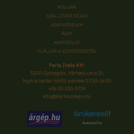
RÓLUNK
SZÁLLÍTÁSI DÍJAK
ADATVÉDELEM
ÁSZF
KAPCSOLAT
ELÁLLÁS A SZERZŐDÉSTŐL
Perla Italia Kft.
3200
Gyöngyös
,
Vértanú utca 10.
Nyitva tartás: hétfő-péntek 07:30–16:30
+36 30 330-3729
info@kerteszdepo.hu
Árukereső.hu