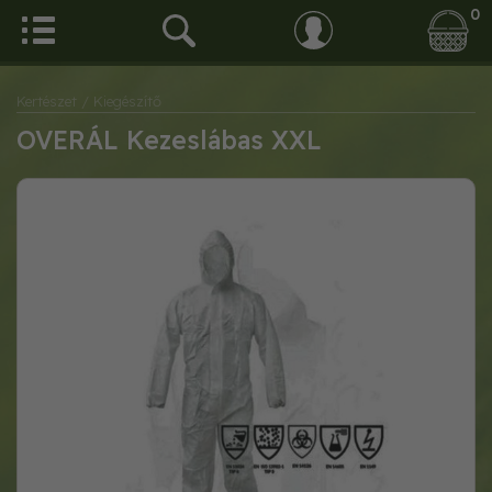
0
Kertészet
/ Kiegészítő
OVERÁL Kezeslábas XXL