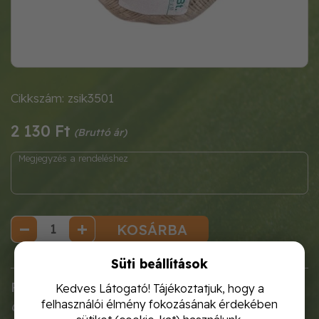
Cikkszám: zsik3501
2 130 Ft
KOSÁRBA
Süti beállítások
Paraméterei
Kedves Látogató! Tájékoztatjuk, hogy a
felhasználói élmény fokozásának érdekében
Cikkszám
: zsik3501