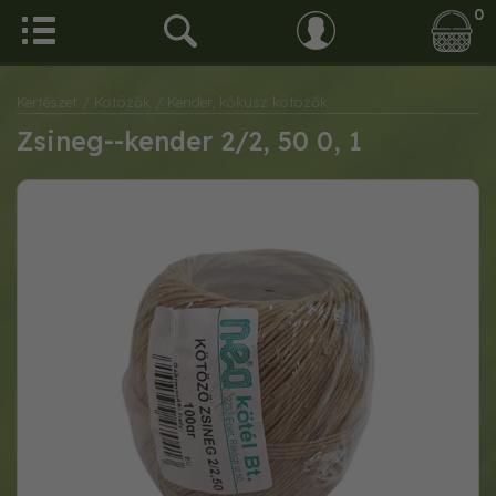
0
Kertészet
/ Kötözők
/ Kender, kókusz kötözők
Zsineg--kender 2/2, 50 0, 1