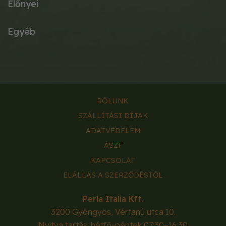
Előnyei
Egyéb
RÓLUNK
SZÁLLÍTÁSI DÍJAK
ADATVÉDELEM
ÁSZF
KAPCSOLAT
ELÁLLÁS A SZERZŐDÉSTŐL
Perla Italia Kft.
3200
Gyöngyös
,
Vértanú utca 10.
Nyitva tartás: hétfő-péntek 07:30–16:30