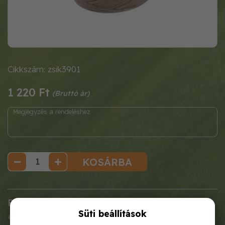
Cikkszám: zsik3901
1 220 Ft
KOSÁRBA
Paraméterei
Süti beállítások
Cikkszám
: zsik3901