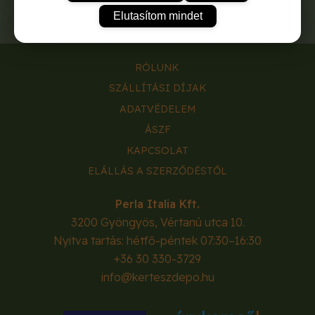
Elutasítom mindet
RÓLUNK
SZÁLLÍTÁSI DÍJAK
ADATVÉDELEM
ÁSZF
KAPCSOLAT
ELÁLLÁS A SZERZŐDÉSTŐL
Perla Italia Kft.
3200
Gyöngyös
,
Vértanú utca 10.
Nyitva tartás: hétfő-péntek 07:30–16:30
+36 30 330-3729
info@kerteszdepo.hu