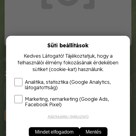
Süti beállítások
Kedves Látogató! Tájékoztatjuk, hogy a
Cikkszám: wf2313
felhasználói élmény fokozásának érdekében
sütiket (cookie-kat) használunk.
2 840 Ft
Analitika, statisztika (Google Analytics,
látogatottság)
Marketing, remarketing (Google Ads,
Facebook Pixel)
KOSÁRBA
Adatkezelési tájékoztató
Mindet elfogadom
Mentés