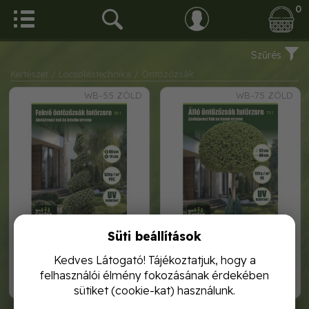
0
Szűrés
Kertészet
/ Locsolástechnika
/ Öntözőzsák
WB-55 ZÖLD
WB-75 ZÖLD
Süti beállítások
wb-55 zöld öntözőzsák
wb-75 zöld öntözőzsák
Kedves Látogató! Tájékoztatjuk, hogy a
felhasználói élmény fokozásának érdekében
3 200,-
4 160,-
sütiket (cookie-kat) használunk.