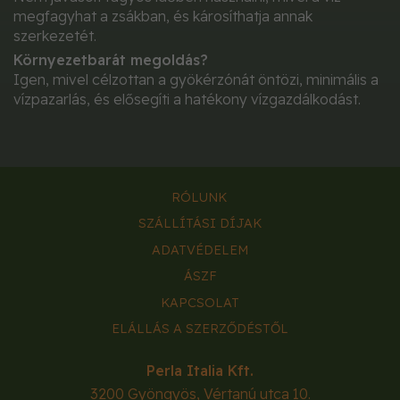
megfagyhat a zsákban, és károsíthatja annak
szerkezetét.
Környezetbarát megoldás?
Igen, mivel célzottan a gyökérzónát öntözi, minimális a
vízpazarlás, és elősegíti a hatékony vízgazdálkodást.
RÓLUNK
SZÁLLÍTÁSI DÍJAK
ADATVÉDELEM
ÁSZF
KAPCSOLAT
ELÁLLÁS A SZERZŐDÉSTŐL
Perla Italia Kft.
3200
Gyöngyös
,
Vértanú utca 10.