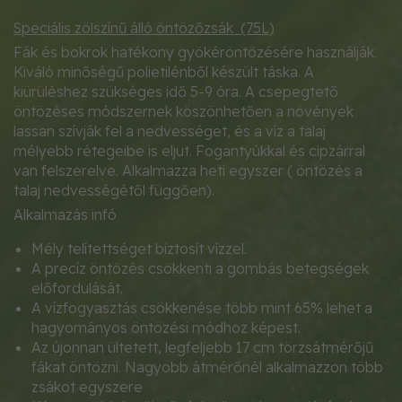
Speciális zölszínű álló öntözőzsák (75L)
Fák és bokrok hatékony gyökéröntözésére használják.
Kiváló minőségű polietilénből készült táska. A
kiürüléshez szükséges idő 5-9 óra. A csepegtető
öntözéses módszernek köszönhetően a növények
lassan szívják fel a nedvességet, és a víz a talaj
mélyebb rétegeibe is eljut. Fogantyúkkal és cipzárral
van felszerelve. Alkalmazza heti egyszer ( öntözés a
talaj nedvességétől függően).
Alkalmazás infó
Mély telítettséget biztosít vízzel.
A precíz öntözés csökkenti a gombás betegségek
előfordulását.
A vízfogyasztás csökkenése több mint 65% lehet a
hagyományos öntözési módhoz képest.
Az újonnan ültetett, legfeljebb 17 cm törzsátmérőjű
fákat öntözni. Nagyobb átmérőnél alkalmazzon több
zsákot egyszere