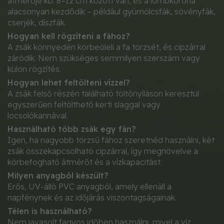
átmérője kb. 8–12 cm között van, és a lombkorona
alacsonyan kezdődik – például gyümölcsfák, sövényfák,
cserjék, díszfák.
Hogyan kell rögzíteni a fához?
A zsák könnyedén körbeöleli a fa törzsét, és cipzárral
záródik. Nem szükséges semmilyen szerszám vagy
külön rögzítés.
Hogyan lehet feltölteni vízzel?
A zsák felső részén található töltőnyíláson keresztül
egyszerűen feltölthető kerti slaggal vagy
locsolókannával.
Használható több zsák egy fán?
Igen, ha nagyobb törzsű fához szeretnéd használni, két
zsák összekapcsolható cipzárral, így megnövelve a
körbefogható átmérőt és a vízkapacitást.
Milyen anyagból készült?
Erős, UV-álló PVC anyagból, amely ellenáll a
napfénynek és az időjárás viszontagságainak.
Télen is használható?
Nem javasolt fagyos időben használni, mivel a víz