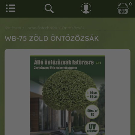
0
Kertészet
/ Locsolástechnika
/ Öntözőzsák
WB-75 ZÖLD ÖNTÖZŐZSÁK