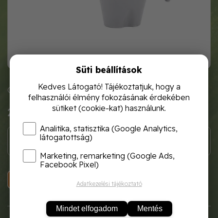
Süti beállítások
Kedves Látogató! Tájékoztatjuk, hogy a
Cikkszám: 701-223
felhasználói élmény fokozásának érdekében
sütiket (cookie-kat) használunk.
2 600 Ft
Analitika, statisztika (Google Analytics,
látogatottság)
Marketing, remarketing (Google Ads,
Facebook Pixel)
KOSÁRBA
Adatkezelési tájékoztató
Mindet elfogadom
Mentés