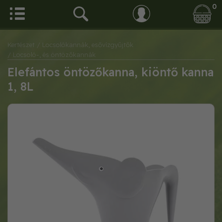
0
Kertészet
/ Locsolókannák, esővízgyűjtők
/ Locsoló-, és öntözőkannák
Elefántos öntözőkanna, kiöntő kanna
1, 8L