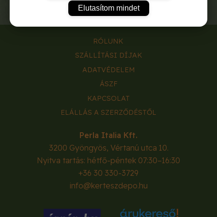
Elutasítom mindet
RÓLUNK
SZÁLLÍTÁSI DÍJAK
ADATVÉDELEM
ÁSZF
KAPCSOLAT
ELÁLLÁS A SZERZŐDÉSTŐL
Perla Italia Kft.
3200
Gyöngyös
,
Vértanú utca 10.
Nyitva tartás: hétfő-péntek 07:30–16:30
+36 30 330-3729
info@kerteszdepo.hu