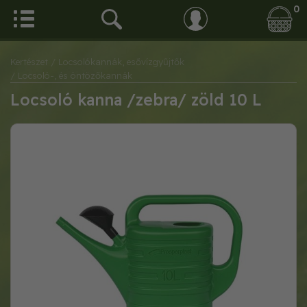
0
Kertészet
/ Locsolókannák, esővízgyűjtők
/ Locsoló-, és öntözőkannák
Locsoló kanna /zebra/ zöld 10 L