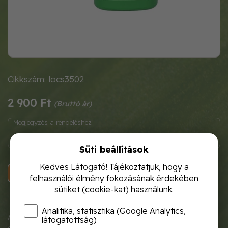
Cikkszám: locs3502
2 900 Ft
Süti beállítások
Kedves Látogató! Tájékoztatjuk, hogy a
KOSÁRBA
felhasználói élmény fokozásának érdekében
sütiket (cookie-kat) használunk.
Analitika, statisztika (Google Analytics,
Az öntözőkanna egyik legfontosabb jellemzője a
látogatottság)