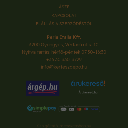
ÁSZF
KAPCSOLAT
ELÁLLÁS A SZERZŐDÉSTŐL
Perla Italia Kft.
3200
Gyöngyös
,
Vértanú utca 10.
Nyitva tartás: hétfő-péntek 07:30–16:30
+36 30 330-3729
info@kerteszdepo.hu
Árukereső.hu
Szolgáltató:
merxwebshop.hu