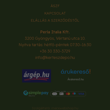
ÁSZF
KAPCSOLAT
ELÁLLÁS A SZERZŐDÉSTŐL
Perla Italia Kft.
3200
Gyöngyös
,
Vértanú utca 10.
Nyitva tartás: hétfő-péntek 07:30–16:30
+36 30 330-3729
info@kerteszdepo.hu
Árukereső.hu
Szolgáltató:
merxwebshop.hu