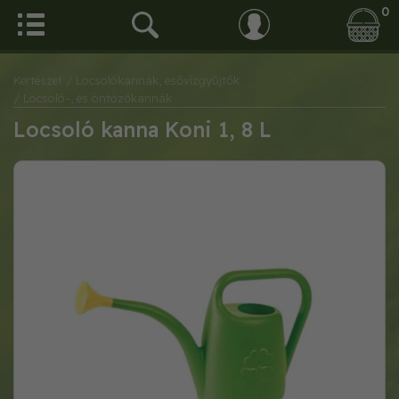
0
Kertészet
/ Locsolókannák, esővízgyűjtők
/ Locsoló-, és öntözőkannák
Locsoló kanna Koni 1, 8 L