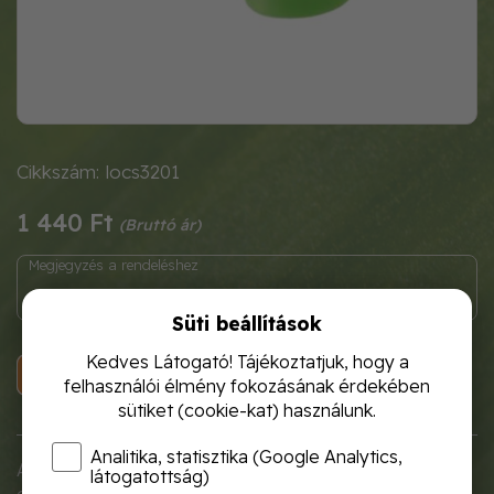
Cikkszám: locs3201
1 440 Ft
Süti beállítások
Kedves Látogató! Tájékoztatjuk, hogy a
KOSÁRBA
felhasználói élmény fokozásának érdekében
sütiket (cookie-kat) használunk.
Analitika, statisztika (Google Analytics,
Az öntözőkanna egyik legfontosabb jellemzője a
látogatottság)