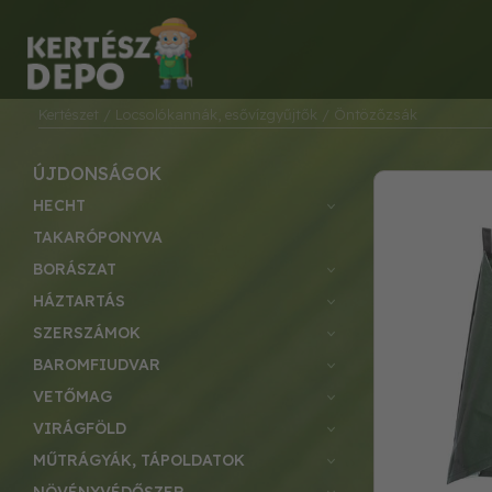
Kertészet
/ Locsolókannák, esővízgyűjtők
/ Öntözőzsák
ÚJDONSÁGOK
HECHT
TAKARÓPONYVA
BORÁSZAT
HÁZTARTÁS
SZERSZÁMOK
BAROMFIUDVAR
VETŐMAG
VIRÁGFÖLD
MŰTRÁGYÁK, TÁPOLDATOK