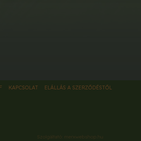
F
KAPCSOLAT
ELÁLLÁS A SZERZŐDÉSTŐL
Szolgáltató:
merxwebshop.hu