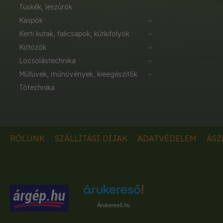
tüskék, leszúrók
kaspók
kerti kutak, falicsapok, kútkifolyók
kötözők
locsolástechnika
műfüvek, műnövények, kieegészítők
tótechnika
RÓLUNK
SZÁLLÍTÁSI DÍJAK
ADATVÉDELEM
ÁSZ
Árukereső.hu