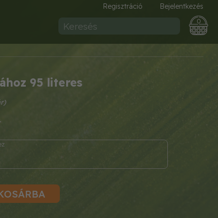
Regisztráció
Bejelentkezés
0
ához 95 literes
1
KOSÁRBA