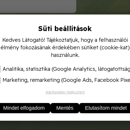
Süti beállítások
aj felpuhítására használandó öntözőzsák, ásás előtt.
Kedves Látogató! Tájékoztatjuk, hogy a felhasználói
k legfeljebb 17 cm átmérőjű fák számára alkalmas, 4
élmény fokozásának érdekében sütiket (cookie-kat)
tni.
használunk.
 térfogata 95 liter.
ó tömítés mentén elhelyezkedő mikroperforációs lyuka
Analitika, statisztika (Google Analytics, látogatottsá
k 9-11 órán belül teljesen kiürül. A telepítés nem ta
Marketing, remarketing (Google Ads, Facebook Pixe
osítja, hogy a víz mélyen behatoljon a fa gyökeréig. 
za annak kifolyását és elpárolgását. A folyamatos ne
Adatkezelési tájékoztató
s mérsékli a hőmérséklet-változások káros hatásait.
Mindet elfogadom
Mentés
Elutasítom mindet