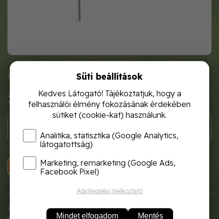
Süti beállítások
Cikkszám: E-8412
Kedves Látogató! Tájékoztatjuk, hogy a
1 800 Ft
felhasználói élmény fokozásának érdekében
sütiket (cookie-kat) használunk.
Analitika, statisztika (Google Analytics,
látogatottság)
Marketing, remarketing (Google Ads,
KOSÁRBA
Facebook Pixel)
Adatkezelési tájékoztató
A 70 cm magas fém növénytámasz formálja és tartja a
Mindet elfogadom
Mentés