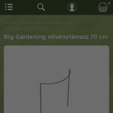
0
Kertészet
/ Növénytartók, karók, támaszok
/ Műanyag növénytámaszok
Big Gardening növénytámasz 70 cm