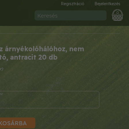
Regisztráció
Bejelentkezés
0
sz árnyékolóhálóhoz, nem
ó, antracit 20 db
KOSÁRBA