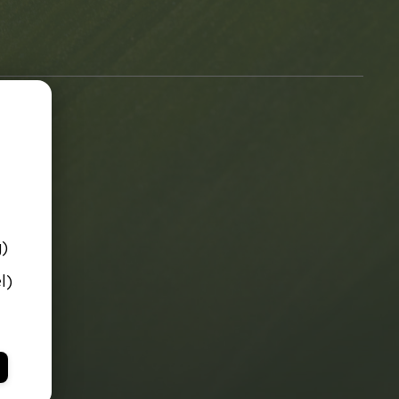
g)
l)