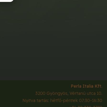
Perla Italia Kft.
3200
Gyöngyös
,
Vértanú utca 10.
Nyitva tartás: hétfő-péntek 07:30–16:30