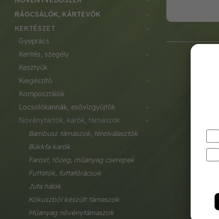
NÖVÉNYVÉDŐSZER
RÁGCSÁLÓK, KÁRTEVŐK
KERTÉSZET
gyeprács
kerítés, szegély
kesztyűk
kiegészítő
komposztálók
locsolókannák, esővízgyűjtők
növénytartók, karók, támaszok
bambusz támaszok, térelválasztók
bükkfa karók
farost, tőzeg, műanyag cserepek
futtatók, futtatórácsok
juta hálók
kókuszból készült támaszok
műanyag növénytámaszok