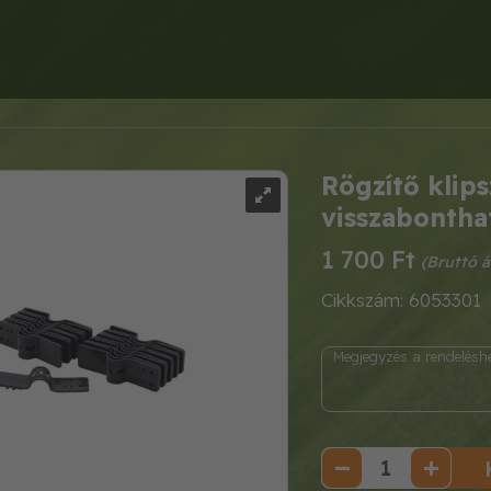
Rögzítő klip
visszabonthat
1 700 Ft
Cikkszám: 6053301