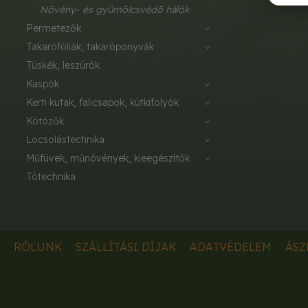
növény- és gyümölcsvédő hálók
permetezők
takarófóliák, takaróponyvák
tüskék, leszúrók
kaspók
kerti kutak, falicsapok, kútkifolyók
kötözők
locsolástechnika
műfüvek, műnövények, kieegészítők
tótechnika
RÓLUNK
SZÁLLÍTÁSI DÍJAK
ADATVÉDELEM
ÁSZ