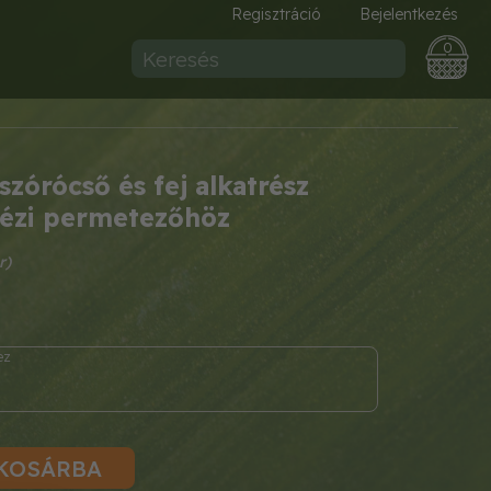
Regisztráció
Bejelentkezés
0
zórócső és fej alkatrész
 kézi permetezőhöz
KOSÁRBA