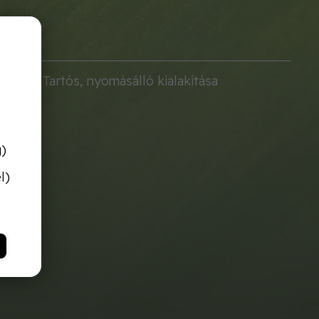
nlott. Tartós, nyomásálló kialakítása
g)
l)