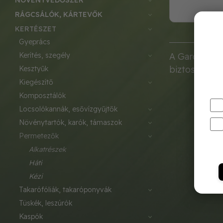
NÖVÉNYVÉDŐSZER
RÁGCSÁLÓK, KÁRTEVŐK
KERTÉSZET
gyeprács
kerítés, szegély
A Garden Flo
biztosítja a
kesztyűk
kiegészítő
komposztálók
locsolókannák, esővízgyűjtők
növénytartók, karók, támaszok
permetezők
alkatrészek
háti
kézi
takarófóliák, takaróponyvák
tüskék, leszúrók
kaspók