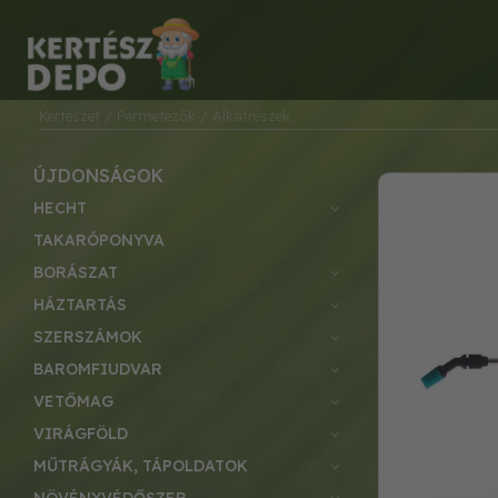
Kertészet
/ Permetezők
/ Alkatrészek
ÚJDONSÁGOK
HECHT
TAKARÓPONYVA
BORÁSZAT
HÁZTARTÁS
SZERSZÁMOK
BAROMFIUDVAR
VETŐMAG
VIRÁGFÖLD
MŰTRÁGYÁK, TÁPOLDATOK