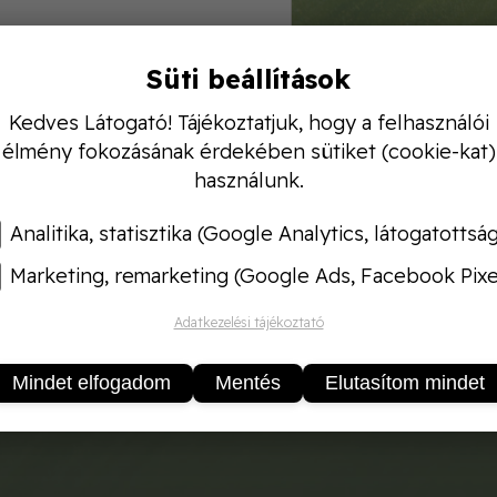
Süti beállítások
Kedves Látogató! Tájékoztatjuk, hogy a felhasználói
w szórócső és fej 5–10 literes kézi permetezőkhöz ajá
élmény fokozásának érdekében sütiket (cookie-kat)
z egyenletes permetezést és a hosszú élettartamot.
használunk.
Analitika, statisztika (Google Analytics, látogatottsá
Marketing, remarketing (Google Ads, Facebook Pixe
Adatkezelési tájékoztató
Mindet elfogadom
Mentés
Elutasítom mindet