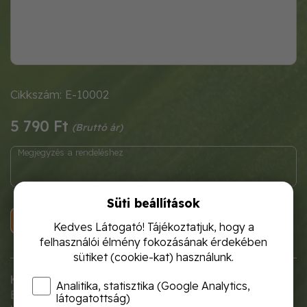
Cikkszám: E-10002
5 790 Ft
Süti beállítások
KOSÁRBA
Kedves Látogató! Tájékoztatjuk, hogy a
felhasználói élmény fokozásának érdekében
sütiket (cookie-kat) használunk.
Kompakt megoldás nagy teljesítménnyel!
Analitika, statisztika (Google Analytics,
Ez az 5 literes kézi permetező ideális választás
látogatottság)