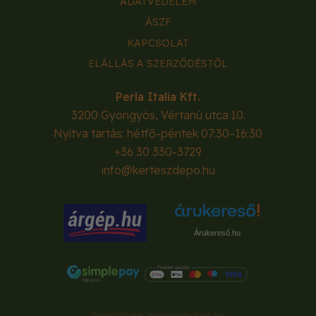
ADATVÉDELEM
ÁSZF
KAPCSOLAT
ELÁLLÁS A SZERZŐDÉSTŐL
Perla Italia Kft.
3200
Gyöngyös
,
Vértanú utca 10.
Nyitva tartás: hétfő-péntek 07:30–16:30
+36 30 330-3729
info@kerteszdepo.hu
Árukereső.hu
Szolgáltató:
merxwebshop.hu