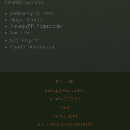
Takarófólia adatok
Szélesség: 2,5 méter
Magas: 3 méter
Anyag: (PP) Polipropilén
Szín: fehér
2
Súly: 70 g/m
Gyártó: NewGarden
RÓLUNK
SZÁLLÍTÁSI DÍJAK
ADATVÉDELEM
ÁSZF
KAPCSOLAT
ELÁLLÁS A SZERZŐDÉSTŐL