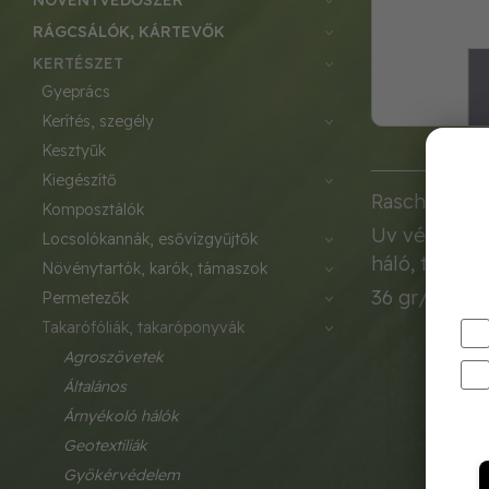
NÖVÉNYVÉDŐSZER
RÁGCSÁLÓK, KÁRTEVŐK
KERTÉSZET
gyeprács
kerítés, szegély
kesztyűk
kiegészítő
Raschel árny
komposztálók
Uv védelemme
locsolókannák, esővízgyűjtők
háló, tekerc
növénytartók, karók, támaszok
36 gr/m2 sűr
permetezők
takarófóliák, takaróponyvák
agroszövetek
általános
árnyékoló hálók
geotextíliák
gyökérvédelem