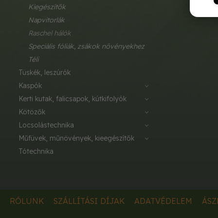
kiegészítők
napvitorlák
raschel hálók
speciális fóliák, zsákok növényekhez
téli
tüskék, leszúrók
kaspók
kerti kutak, falicsapok, kútkifolyók
kötözők
locsolástechnika
műfüvek, műnövények, kieegészítők
tótechnika
RÓLUNK
SZÁLLÍTÁSI DÍJAK
ADATVÉDELEM
ÁSZ