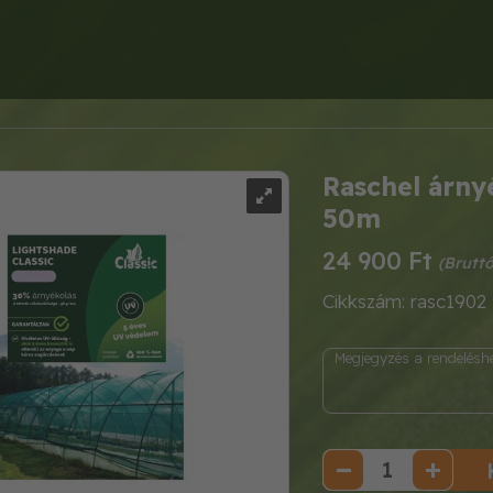
Raschel árnyé
50m
24 900 Ft
Cikkszám: rasc1902