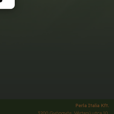
Perla Italia Kft.
3200
Gyöngyös
,
Vértanú utca 10.