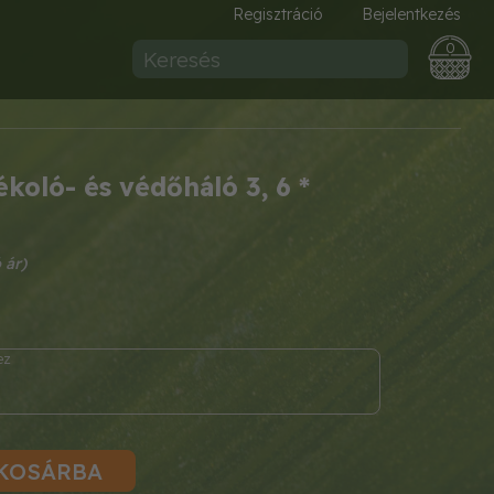
Regisztráció
Bejelentkezés
0
koló- és védőháló 3, 6 *
KOSÁRBA