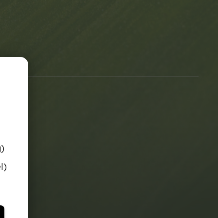
g)
l)