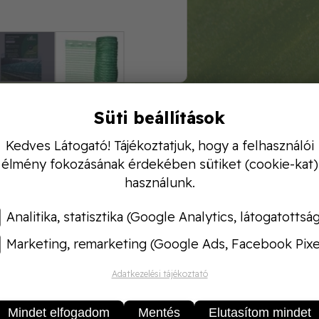
Süti beállítások
ékoló- és védőháló 3,6 x 50 m
Kedves Látogató! Tájékoztatjuk, hogy a felhasználói
l ellátott, 30 %-os árnyékoló hatású raschel
élmény fokozásának érdekében sütiket (cookie-kat)
sen.
használunk.
űségű, zöld színű.
Analitika, statisztika (Google Analytics, látogatottsá
Marketing, remarketing (Google Ads, Facebook Pixe
Adatkezelési tájékoztató
Mindet elfogadom
Mentés
Elutasítom mindet