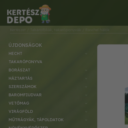
Kertészet
/ Takarófóliák, takaróponyvák
/ Raschel hálók
ÚJDONSÁGOK
HECHT
TAKARÓPONYVA
BORÁSZAT
HÁZTARTÁS
SZERSZÁMOK
BAROMFIUDVAR
VETŐMAG
VIRÁGFÖLD
MŰTRÁGYÁK, TÁPOLDATOK