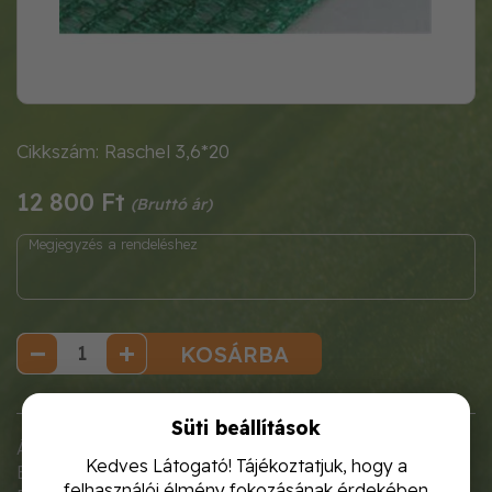
Cikkszám: Raschel 3,6*20
12 800 Ft
KOSÁRBA
Süti beállítások
Árnyékoló és védõ háló.
Kedves Látogató! Tájékoztatjuk, hogy a
Erõs, Uv álló anyag
felhasználói élmény fokozásának érdekében