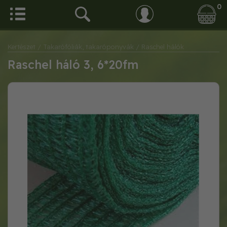
0
Kertészet
/ Takarófóliák, takaróponyvák
/ Raschel hálók
Raschel háló 3, 6*20fm