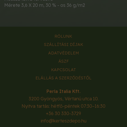
Mérete 3,6 X 20 m, 30 % - os 36 g/m2
RÓLUNK
SZÁLLÍTÁSI DÍJAK
ADATVÉDELEM
ÁSZF
KAPCSOLAT
ELÁLLÁS A SZERZŐDÉSTŐL
Perla Italia Kft.
3200
Gyöngyös
,
Vértanú utca 10.
Nyitva tartás: hétfő-péntek 07:30–16:30
+36 30 330-3729
info@kerteszdepo.hu