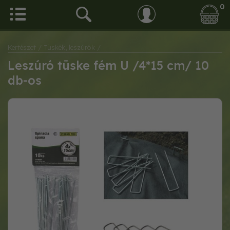
0
Kertészet
/ Tüskék, leszúrók
/
Leszúró tüske fém U /4*15 cm/ 10
db-os