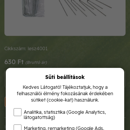
Cikkszám: lesz4001
630 Ft
Süti beállítások
Kedves Látogató! Tájékoztatjuk, hogy a
felhasználói élmény fokozásának érdekében
sütiket (cookie-kat) használunk.
KOSÁRBA
Analitika, statisztika (Google Analytics,
látogatottság)
Hasznos és erős kerti kiegészítő, amely rögzíti, amit a
Marketing, remarketing (Google Ads,