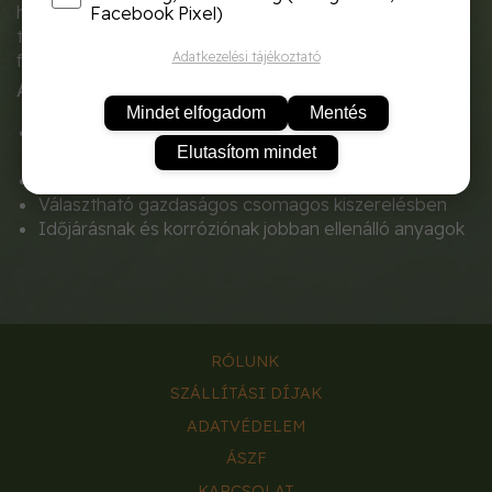
helyén kell tartani. Az
U alakú fém kialakítás
erős
Facebook Pixel)
tartást ad, így gond nélkül rögzíti a talajtakarókat,
Adatkezelési tájékoztató
fátyolfóliákat és geotextíliákat a lazább talajon is.
A termék legfőbb tulajdonságai:
Mindet elfogadom
Mentés
Tökéletes és elengedhetetlen
hálók, textilek és
Elutasítom mindet
műfüvek lekötésére
Kifejezetten stabil, a kihúzódást gátló kialakítás
Választható gazdaságos csomagos kiszerelésben
Időjárásnak és korróziónak jobban ellenálló anyagok
RÓLUNK
SZÁLLÍTÁSI DÍJAK
ADATVÉDELEM
ÁSZF
KAPCSOLAT