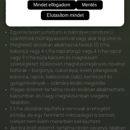
Növeli a termés minőségét, javítja a termés
Mindet elfogadom
Mentés
minőségét
Emeli a talaj pH-ját, csökkenti a talaj savanyúságát
Elutasítom mindet
Javítja a növény stressztűrő képességét és
kondícióját
Egyenletesen juttatható ki bármilyen rendszerű
szántóföldi műtrágyaszóróval vagy akár légi úton is.
Megfelelő dózisban alkalmazva fedezi 10 t/ha
kukorica vagy 4 t/ha napraforgó vagy 4 t/ha repce
vagy 9 t/ha búza kalcium és magnézium
szükségletét. Különösen magnéziumigényes növényi
kultúrák – burgonya, cukorrépa, évelő pillangósok,
kukorica, repce, kalászosok (zab), kertészeti és
gyógynövények – számára kiváló megoldás.
Magas dolomit-tartalma révén kiválóan alkalmazható
kalciumban és/vagy magnéziumban szegény
talajokon.
1 t/ha dózisban kijuttatva nemcsak a nitrogént
pótolja, de egy fenntartó mészadagot is biztosít,
melyet nem külön menetben kell kijuttatni.
Apróra őrölt dolomit-tartalma révén savanyú talajban