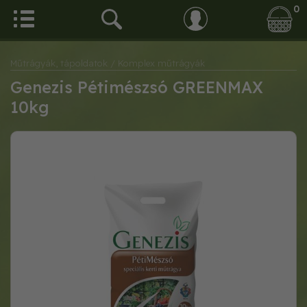
0
Műtrágyák, tápoldatok
/ Komplex műtrágyák
Genezis Pétimészsó GREENMAX
10kg