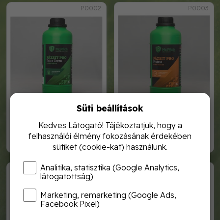
P0002
P0003
Süti beállítások
mr. pitch pázsit pro extra
mr. pitch pázsit pro protect
green lombtrágya
lombtrágya 1l
Kedves Látogató! Tájékoztatjuk, hogy a
felhasználói élmény fokozásának érdekében
6 300,-
6 300,-
sütiket (cookie-kat) használunk.
Analitika, statisztika (Google Analytics,
P0004
P0006
látogatottság)
Marketing, remarketing (Google Ads,
Facebook Pixel)