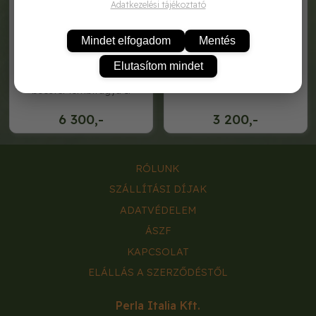
Adatkezelési tájékoztató
Mindet elfogadom
Mentés
Elutasítom mindet
mr. pitch pázsit pro sos
mr.pitch pázsit pro alga+ 1l
booster lombtrágya 1l
6 300,-
3 200,-
RÓLUNK
SZÁLLÍTÁSI DÍJAK
ADATVÉDELEM
ÁSZF
KAPCSOLAT
ELÁLLÁS A SZERZŐDÉSTŐL
Perla Italia Kft.