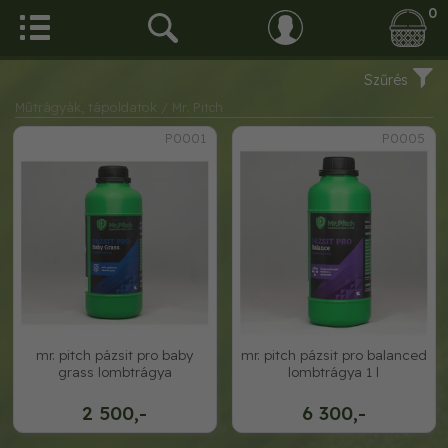
0
Szűrés
Műtrágyák, tápoldatok
/ Mr. Pitch
P0001
P0005
mr. pitch pázsit pro baby
mr. pitch pázsit pro balanced
grass lombtrágya
lombtrágya 1 l
2 500,-
6 300,-